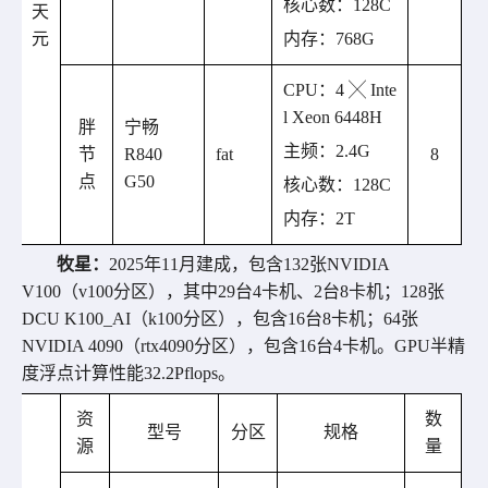
核心数：
128
C
天
元
内存：
768
G
CPU
：
4 ╳ Inte
l Xeon 6448H
胖
宁畅
主频：
2.4
G
节
R840
fat
8
点
G50
核心数：
128
C
内存：
2T
牧星：
2025
年
11
月建成，包含
132
张
NVIDIA
V100
（
v100
分区
）
，其中
29
台
4
卡机、
2
台
8
卡机；
128
张
DCU K100_AI
（
k100
分区
）
，包含
16
台
8
卡机；
64
张
NVIDIA 4090
（
rtx4090
分区
）
，包含
16
台
4
卡机。
GPU
半精
度浮点计算性能
32.2Pflops
。
资
数
型号
分区
规格
源
量