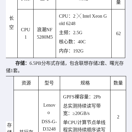
量
CPU
：
2 ╳ Intel Xeon G
长
old 6248
空
CPU
浪潮
NF
主频：
2.5G
62
1
5280M5
核心数：
4
0C
内存：
192G
存储：
6.5PB
分布式存储，包含联想存储
2
套
、曙光存
储
1
套
。
资源
型号
规格
数量
GPFS
裸容量
：
2
Pb
Lenov
总实测持续读写带
o
宽：
≥20GB/s
2
DSS-G-
单
CPU
计算节点单线
存
D3248
程实测持续顺序读写