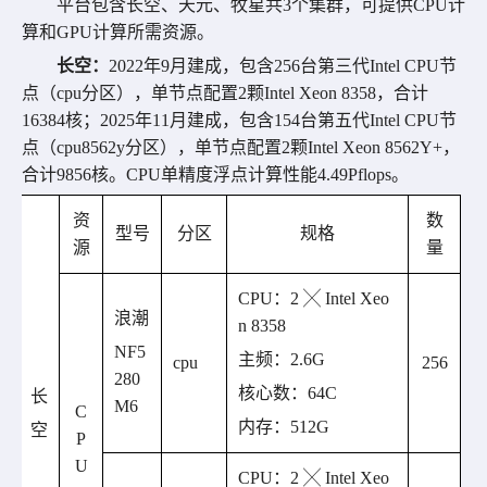
平台包含
长空、
天元
、牧星共
3
个集群，可提供
CPU
计
算和
GPU
计算所需资源。
长空：
2022
年
9
月建成，包
含
256
台
第三代
Intel
CPU
节
点
（
cpu
分区
）
，单节点配置
2
颗
Intel Xeon 8358
，合计
16384
核；
202
5
年
11
月建成，
包含
154
台
第五代
Intel
CPU
节
点
（
cpu8562y
分区
）
，单节点配置
2
颗
Intel Xeon 8562Y+
，
合计
9856
核。
CPU
单精度浮点计算性能
4.49Pflops
。
资
数
型号
分区
规格
源
量
CPU
：
2 ╳ Intel Xeo
浪潮
n 8358
NF5
主频：
2.6
G
cpu
256
280
核心数：
64
C
长
M6
C
内存：
512
G
空
P
U
CPU
：
2 ╳ Intel Xeo