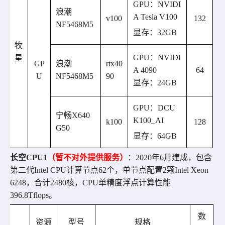
GPU
：
NVIDI
浪潮
A
Tesla
V100
v100
132
NF5468M5
显存：
32GB
牧
GPU
：
NVIDI
星
GP
浪潮
rtx40
A 4090
64
U
NF5468M5
90
显存：
24GB
GPU
：
DCU
宁畅
X640
K100_AI
k100
128
G50
显存：
64GB
长空
CPU1
（暂不对外提供服务）
：
2020
年
6
月建成，包含
第二代
Intel
CPU
计算节点
62
个，单节点配置
2
颗
Intel Xeon
6248
，合计
2480
核，
CPU
单精度浮点计算性能
396.8Tflops
。
数
资源
型号
规格