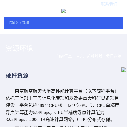
联系我们
资源环境
当前位置：
首页
资源环境
硬件资源
硬件资源
南京航空航天大学高性能计算平台（以下简称平台）
依托工信部十三五信息化专项
和发改委重大科研设备项目
建设
。平台包括
48944CPU
核、
3
24
张
GPU
卡，
CPU
单精度
浮点计算能力
6.9Pflops
，
GPU
半精度浮点计算能力
32.2Pflops
，
200G IB
高速计算网络，
6.5Pb
分布式存储。