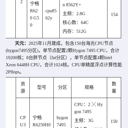
2
宁畅
n 8562Y+
R62
cpu85
主频：
2.8
G
154
0 G5
62y
核心数：
64
C
0
内存：
512
G
天元
：
2025
年
11
月建成，包含
150
台
海光
CPU
节点
(hygon7495
分区
)
，单节点配置
2
颗
Hygon 7495
CPU
，合计
19200
核
；
8
台胖节点
（
fat
分区
）
，单节点配置
4
颗
Intel
Xeon 6448H
CPU
，合计
1024
核。
CPU
单精度浮点计算性能
2Pflops
。
资
数
型号
分区
规格
源
量
CPU
：
2 ╳ Hy
gon 7495
CP
宁畅
hygon
主频：
3
G
150
U
3
R6250H0
7495