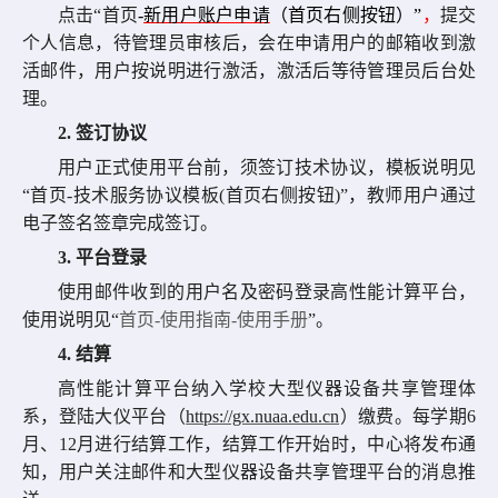
点击“首页
-
新用户账户申请
（
首页
右侧按钮
）”
，
提交
个人信息，待管理员审核后，会在申请用户的邮箱收到激
活邮件，用户按说明进行激活，激活后等待管理员后台处
理。
2.
签订协议
用户正式使用平台前，须签订
技术
协议，模板说明见
“
首页-技术服务协议模板(
首页
右侧按钮
)
”
，教师用户通过
电子签名签章
完成签订。
3.
平台登录
使用邮件收到的用户名及密码登录高性能计算平台，
使用说明见“
首页-使用指南-使用手册
”。
4
. 结算
高性能计算平台纳入学校大型仪器设备共享管理体
系，登陆大仪平台（
https://gx.nuaa.edu.cn
）缴费。每学期6
月、12月进行
结算工作
，结算工作开始时，中心将发布通
知，用户关注邮件和大型仪器设备共享管理平台的消息推