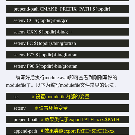
prepend-path CMAKE_PREFIX_PATH 
${topdir}
setenv CC 
${topdir}/bin/gcc
setenv CXX 
${topdir}/bin/g++
setenv FC 
${topdir}/bin/gfortran
setenv F77 
${topdir}/bin/gfortran
setenv F90 
${topdir}/bin/gfortran
编写好后执行
module avail
即可查看到刚刚写好的
modulefile
了。以下为编写
modulefile
文件常见的语法：
set
# 
设置
modulefile
内部的变量
setenv
# 
设置环境变量
prepend-path
# 
效果类似于
export PATH=xxx:$PATH
append-path
# 
效果类似
export PATH=$PATH:xxx