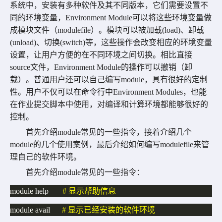
系统中，安装有多种软件及其不同版本，它们需要设置不
同的环境变量，
Environment Module
可以将这些环境变量做
成模块文件
（
modulefile
）
。模块可以被加载
(load)
、卸载
(unload)
、切换
(switch)
等，这些操作会改变相应的环境变量
设置，让用户方便的在不同环境之间切换。
相比直接
source
文件，
Environment Module
的操作可以撤销（卸
载）。普通用户还可以自己编写
module
，具有很好的定制
性。
用户不仅可以在命令行中
Environment Modules
，也能
在作业提交脚本中使用，对编译和计算环境都能够很好的
控制。
首先介绍
module
常见的一些指令，接着介绍几个
module
的几个使用案例，最后介绍如何编写
modulefile
来管
理自己的软件环境。
首先介绍
module
常见的一些指令：
module 
help
# 
显示帮助信息
module avail
# 
显示已经安装的软件环境