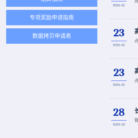
2026-01
专项奖励申请指南
23
数据拷贝申请表
2026-01
23
2026-01
28
管
2023-02